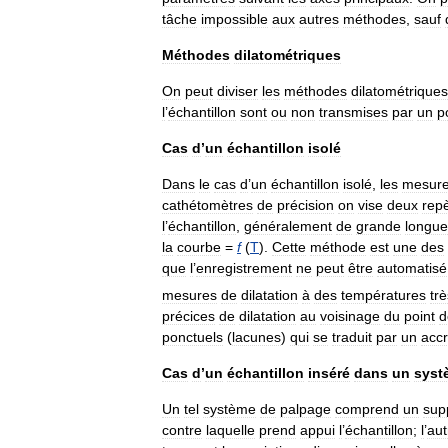
tâche
impossible
aux
autres
méthodes
,
sauf
Méthodes
dilatométriques
On
peut
diviser
les
méthodes
dilatométriques
l
’
échantillon
sont
ou
non
transmises
par
un
p
Cas
d
’
un
échantillon
isolé
Dans
le
cas
d
’
un
échantillon
isolé
,
les
mesur
cathétomètres
de
précision
on
vise
deux
rep
l
’
échantillon
,
généralement
de
grande
longue
la
courbe
=
f
(
T
).
Cette
méthode
est
une
des
que
l
’
enregistrement
ne
peut
être
automatisé
mesures
de
dilatation
à
des
températures
trè
précices
de
dilatation
au
voisinage
du
point
d
ponctuels
(
lacunes
)
qui
se
traduit
par
un
acc
Cas
d
’
un
échantillon
inséré
dans
un
syst
Un
tel
système
de
palpage
comprend
un
sup
contre
laquelle
prend
appui
l
’
échantillon
;
l
’
aut