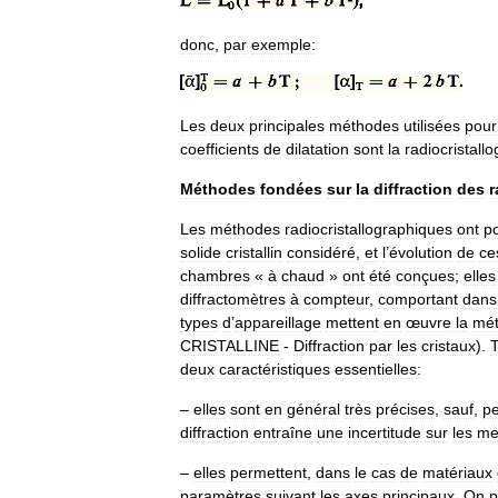
donc
,
par
exemple:
Les
deux
principales
méthodes
utilisées
pour
coefficients
de
dilatation
sont
la
radiocristall
Méthodes
fondées
sur
la
diffraction
des
r
Les
méthodes
radiocristallographiques
ont
p
solide
cristallin
considéré
,
et
l
’
évolution
de
ce
chambres
«
à
chaud
»
ont
été
conçues
;
elles
diffractomètres
à
compteur
,
comportant
dans
types
d
’
appareillage
mettent
en
œuvre
la
mé
CRISTALLINE
-
Diffraction
par
les
cristaux
).
T
deux
caractéristiques
essentielles:
–
elles
sont
en
général
très
précises
,
sauf
,
pe
diffraction
entraîne
une
incertitude
sur
les
me
–
elles
permettent
,
dans
le
cas
de
matériaux
paramètres
suivant
les
axes
principaux
.
On
p