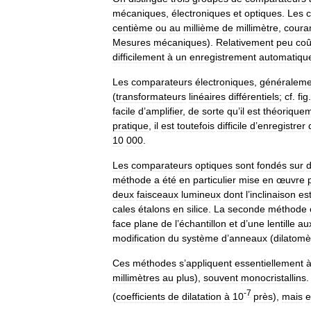
mécaniques
,
électroniques
et
optiques
.
Les
centième
ou
au
millième
de
millimètre
,
cour
Mesures
mécaniques
).
Relativement
peu
coû
difficilement
à
un
enregistrement
automatiqu
Les
comparateurs
électroniques
,
généraleme
(
transformateurs
linéaires
différentiels
;
cf
.
fig
facile
d
’
amplifier
,
de
sorte
qu
’
il
est
théorique
pratique
,
il
est
toutefois
difficile
d
’
enregistrer
10
000
.
Les
comparateurs
optiques
sont
fondés
sur
méthode
a
été
en
particulier
mise
en
œuvre
deux
faisceaux
lumineux
dont
l
’
inclinaison
es
cales
étalons
en
silice
.
La
seconde
méthode
face
plane
de
l
’
échantillon
et
d
’
une
lentille
aux
modification
du
système
d
’
anneaux
(
dilatomè
Ces
méthodes
s
’
appliquent
essentiellement
millimètres
au
plus
),
souvent
monocristallins
-
7
(
coefficients
de
dilatation
à
10
près
),
mais
e