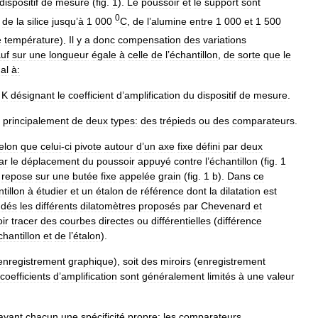
dispositif
de
mesure
(
fig
.
1
).
Le
poussoir
et
le
support
sont
0
de
la
silice
jusqu
’
à
1
000
C
,
de
l
’
alumine
entre
1
000
et
1
500
e
température
).
Il
y
a
donc
compensation
des
variations
uf
sur
une
longueur
égale
à
celle
de
l
’
échantillon
,
de
sorte
que
le
al
à:
,
K
désignant
le
coefficient
d
’
amplification
du
dispositif
de
mesure
.
principalement
de
deux
types:
des
trépieds
ou
des
comparateurs
.
elon
que
celui
-
ci
pivote
autour
d
’
un
axe
fixe
défini
par
deux
ar
le
déplacement
du
poussoir
appuyé
contre
l
’
échantillon
(
fig
.
1
repose
sur
une
butée
fixe
appelée
grain
(
fig
.
1
b
).
Dans
ce
tillon
à
étudier
et
un
étalon
de
référence
dont
la
dilatation
est
ndés
les
différents
dilatomètres
proposés
par
Chevenard
et
ir
tracer
des
courbes
directes
ou
différentielles
(
différence
chantillon
et
de
l
’
étalon
).
enregistrement
graphique
),
soit
des
miroirs
(
enregistrement
coefficients
d
’
amplification
sont
généralement
limités
à
une
valeur
ayant
chacun
une
spécificité
propre:
les
comparateurs