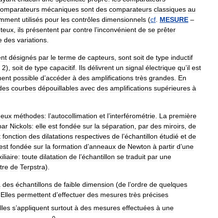
comparateurs
mécaniques
sont
des
comparateurs
classiques
au
amment
utilisés
pour
les
contrôles
dimensionnels
(
cf
.
MESURE
–
teux
,
ils
présentent
par
contre
l
’
inconvénient
de
se
prêter
e
des
variations
.
nt
désignés
par
le
terme
de
capteurs
,
sont
soit
de
type
inductif
.
2
),
soit
de
type
capacitif
.
Ils
délivrent
un
signal
électrique
qu
’
il
est
ment
possible
d
’
accéder
à
des
amplifications
très
grandes
.
En
des
courbes
dépouillables
avec
des
amplifications
supérieures
à
deux
méthodes:
l
’
autocollimation
et
l
’
interférométrie
.
La
première
par
Nickols:
elle
est
fondée
sur
la
séparation
,
par
des
miroirs
,
de
t
fonction
des
dilatations
respectives
de
l
’
échantillon
étudié
et
de
est
fondée
sur
la
formation
d
’
anneaux
de
Newton
à
partir
d
’
une
iliaire:
toute
dilatation
de
l
’
échantillon
se
traduit
par
une
tre
de
Terpstra
).
à
des
échantillons
de
faible
dimension
(
de
l
’
ordre
de
quelques
.
Elles
permettent
d
’
effectuer
des
mesures
très
précises
lles
s
’
appliquent
surtout
à
des
mesures
effectuées
à
une