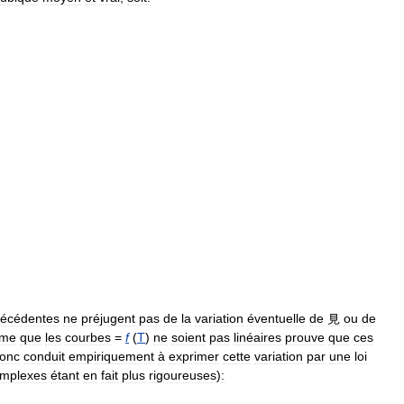
récédentes
ne
préjugent
pas
de
la
variation
éventuelle
de
見
ou
de
me
que
les
courbes
=
f
(
T
)
ne
soient
pas
linéaires
prouve
que
ces
onc
conduit
empiriquement
à
exprimer
cette
variation
par
une
loi
mplexes
étant
en
fait
plus
rigoureuses
)
: