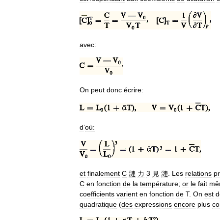
avec:
On
peut
donc
écrire:
d
’
où:
et
finalement
C
漣
力
3
見
漣
.
Les
relations
p
C
en
fonction
de
la
température
;
or
le
fait
mê
coefficients
varient
en
fonction
de
T
.
On
est
d
quadratique
(
des
expressions
encore
plus
co