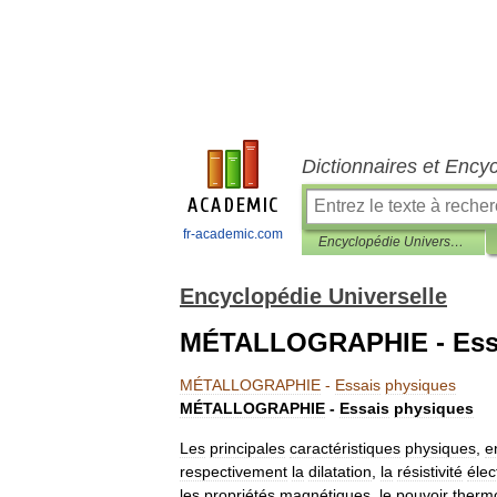
Dictionnaires et Ency
fr-academic.com
Encyclopédie Universelle
Encyclopédie Universelle
MÉTALLOGRAPHIE - Essa
MÉTALLOGRAPHIE
-
Essais
physiques
MÉTALLOGRAPHIE
-
Essais
physiques
Les
principales
caractéristiques
physiques
,
e
respectivement
la
dilatation
,
la
résistivité
élec
les
propriétés
magnétiques
,
le
pouvoir
therm