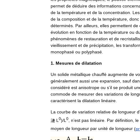
permet
de
déduire
des
informations
concern
de
la
température
et
de
la
concentration
.
Les
de
la
composition
et
de
la
température
,
donc
déterminés
.
Par
ailleurs
,
elles
permettent
de
évolution
en
fonction
de
la
température
ou
d
phénomènes
de
restauration
et
de
recristalli
vieillissement
et
de
précipitation
,
les
transfor
monophasé
ou
polyphasé
.
1
.
Mesures
de
dilatation
Un
solide
métallique
chauffé
augmente
de
v
généralement
aussi
une
expansion
,
sauf
dan
considéré
est
anisotrope
ou
s
’
il
se
produit
un
commode
de
mesurer
des
variations
de
long
caractérisent
la
dilatation
linéaire
.
La
courbe
de
variation
relative
de
longueur
d
0
0
漣
L
)/
L
,
n
’
est
pas
linéaire
.
Par
définition
,
le
moyen
de
longueur
par
unité
de
longueur
(
pr