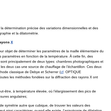
la
détermination
précise
des
variations
dimensionnelles
et
des
ographie
et
la
dilatométrie
.
ayons
X
our
objet
de
déterminer
les
paramètres
de
la
maille
élémentaire
du
s
paramètres
en
fonction
de
la
température
.
À
cette
fin
,
des
sont
principalement
de
deux
types:
chambres
photographiques
et
les
deux
cas
une
source
de
chauffage
de
l
’
échantillon
.
Ces
deux
thode
classique
de
Debye
et
Scherrer
(
cf
.
OPTIQUE
outes
les
méthodes
fondées
sur
la
diffraction
des
rayons
X
ont
ut
-
être
,
à
température
élevée
,
où
l
’
élargissement
des
pics
de
sures
angulaires
;
de
symétrie
autre
que
cubique
,
de
trouver
les
valeurs
des
eut
ainsi
caractériser
,
quand
elle
existe
,
l
’
anisotropie
de
dilatation
,