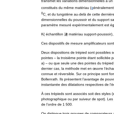
transmet
les
variations
dimensionnelles
à
un
constitués
du
même
matériau
(
g
énéralement
0
C
,
et
du
tungstène
au
-
delà
de
cette
dernièr
dimensionnelles
du
poussoir
et
du
support
sa
paramètre
mesuré
expérimentalement
est
ég
K
(
échantillon
漣
matériau
support
-
poussoir
)
Ces
dispositifs
de
mesure
amplificateurs
sont
Deux
dispositions
de
trépied
sont
possibles
s
pointes
–
la
troisième
pointe
étant
sollicitée
p
a
) –
ou
que
seule
une
des
pointes
du
trépied
dernier
cas
,
la
méthode
met
en
œuvre
l
’
échan
connue
et
réversible
.
Sur
ce
principe
sont
fo
Bollenrath
.
Ils
présentent
l
’
avantage
de
pouvo
instantanée
des
dilatations
respectives
de
l
’
é
À
ces
trépieds
sont
associés
soit
des
styles
(
photographique
ou
par
suiveur
de
spot
).
Les
de
l
’
ordre
de
1
500
.
On
distingue
trois
groupes
de
comparateurs