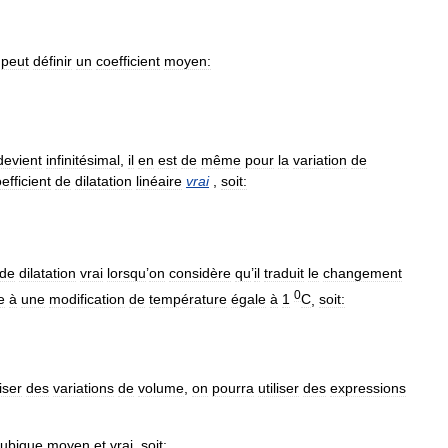
peut
définir
un
coefficient
moyen:
devient
infinitésimal
,
il
en
est
de
même
pour
la
variation
de
efficient
de
dilatation
linéaire
vrai
,
soit:
de
dilatation
vrai
lorsqu
’
on
considère
qu
’
il
traduit
le
changement
0
e
à
une
modification
de
température
égale
à
1
C
,
soit:
iser
des
variations
de
volume
,
on
pourra
utiliser
des
expressions
cubique
moyen
et
vrai
,
soit: