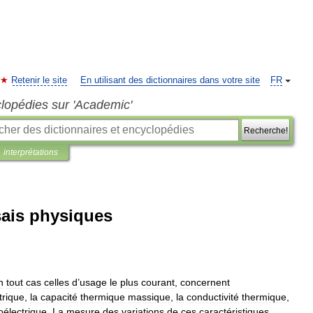
Retenir le site
En utilisant des dictionnaires dans votre site
FR
clopédies sur 'Academic'
Recherche!
interprétations
is physiques
n
tout
cas
celles
d
’
usage
le
plus
courant
,
concernent
trique
,
la
capacité
thermique
massique
,
la
conductivité
thermique
,
oélectrique
.
La
mesure
des
variations
de
ces
caractéristiques