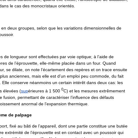
dans
le
cas
des
monocristaux
orientés
.
en
deux
groupes
,
selon
que
les
variations
dimensionnelles
de
oussoir
.
es
de
longueur
sont
effectuées
par
voie
optique
;
à
l
’
aide
de
ères
de
l
’
éprouvette
,
elle
-
même
placée
dans
un
four
.
Quand
ur
,
se
dilate
,
on
note
l
’
écartement
des
repères
et
on
trace
ensuite
plus
anciennes
,
mais
elle
est
d
’
un
emploi
peu
commode
,
du
fait
.
Elle
conserve
néanmoins
un
certain
intérêt
dans
deux
cas:
les
0
s
élevées
(
sup
érieures
à
1
500
C
)
et
les
mesures
extrêmement
e
fusion
,
permettant
de
caractériser
l
’
influence
des
défauts
roissement
anormal
de
l
’
expansion
thermique
.
ème
de
palpage
port
,
fixé
au
bâti
de
l
’
appareil
,
dont
une
partie
constitue
une
butée
re
extrémité
de
l
’
éprouvette
est
en
contact
avec
un
poussoir
qui