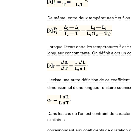
1
2
De
même
,
entre
deux
températures
et
on
2
1
Lorsque
l
’
écart
entre
les
températures
et
longueur
concomitante
.
On
définit
alors
un
co
Il
existe
une
autre
définition
de
ce
coefficient
dimensionnel
d
’
une
longueur
unitaire
soumis
Dans
les
cas
où
l
’
on
est
contraint
de
caractér
similaires
correspondant
aux
coefficients
de
dilatation