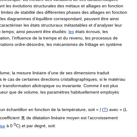
ant
les
évolutions
structurales
des
métaux
et
alliages
en
fonction
limites
de
stabilité
des
différentes
phases
des
alliages
en
fonction
les
diagrammes
d
’
équilibre
correspondant
,
peuvent
être
ainsi
caractériser
les
états
structuraux
métastables
et
d
’
analyser
leur
u
temps
;
ainsi
peuvent
être
étudiés:
les
états
écrouis
,
les
sation
,
l
’
influence
de
la
trempe
et
du
revenu
,
les
processus
de
mations
ordre
-
désordre
,
les
mécanismes
de
frittage
en
système
olume
;
la
mesure
linéaire
d
’
une
de
ses
dimensions
traduit
s
le
cas
de
certaines
directions
cristallographiques
,
si
le
matériau
e
transformation
allotropique
ou
invariante
.
Comme
il
est
plus
ueur
que
de
volume
,
les
paramètres
habituellement
employés
’
un
échantillon
en
fonction
de
la
température
,
soit
=
f
(
T
)
avec
= (
L
coefficient
見
de
dilatation
linéaire
moyen
est
l
’
accroissement
0
ise
à
0
C
)
et
par
degré
,
soit: